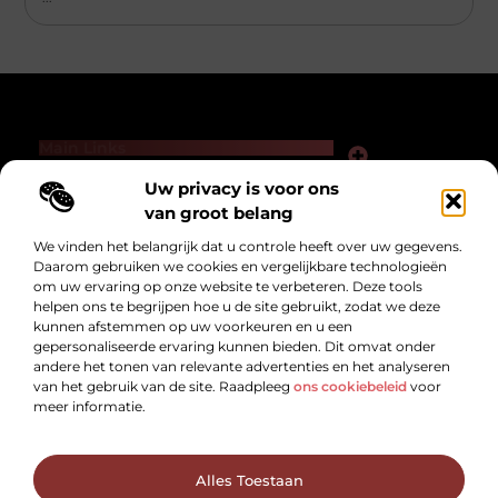
Main Links
Links kopen voor SEO: slimme zet of gevaarlijk spel?
Hoe kan je online geld verdienen — zonder loze beloftes of hype?
Uw privacy is voor ons
Bericht categorie
van groot belang
We vinden het belangrijk dat u controle heeft over uw gegevens.
Daarom gebruiken we cookies en vergelijkbare technologieën
om uw ervaring op onze website te verbeteren. Deze tools
helpen ons te begrijpen hoe u de site gebruikt, zodat we deze
kunnen afstemmen op uw voorkeuren en u een
gepersonaliseerde ervaring kunnen bieden. Dit omvat onder
andere het tonen van relevante advertenties en het analyseren
van het gebruik van de site. Raadpleeg
ons cookiebeleid
voor
Dikkegraaf.nl – Voor alles wat het leven
meer informatie.
boeiend maakt!
Ontdek inspirerende verhalen, handige tips en de nieuwste trends die je
dagelijks blijven verrassen.
@2025 All Right Reserved. Design by
www.dikkegraaf.nl.
Alles Toestaan