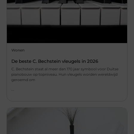
Wonen
De beste C. Bechstein vleugels in 2026
C. Bechstein staat al meer dan 170 jaar symbool voor Duitse
pianobouw op topniveau. Hun vleugels worden wereldwijd
geroemd om
...