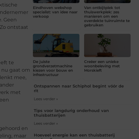
ktische
Eindhoven webshop
Van ontbijtplek tot
tondernemer
specialist: van idee naar
thuiswerkplek: zes
verkoop
manieren om een
e. Geen
overdekte tuinruimte te
gebruiken
Zo ontstaat
De juiste
Creëer een unieke
eft te
grondverzetmachine
woonbeleving met
t nu gaat om
kiezen voor bouw en
Morskieft
infrastructuur
 denkt mee,
lander
Ontspannen naar Schiphol begint vóór de
rit
werk met
Lees verder »
 een
Tips voor langdurig onderhoud van
thuisbatterijen
Lees verder »
 gehoord en
Hoeveel energie kan een thuisbatterij
eling, maar