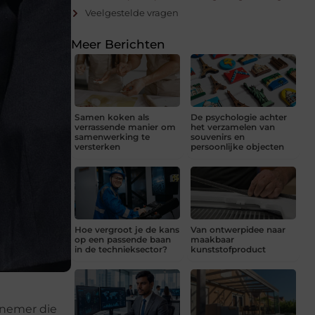
Veelgestelde vragen
Meer Berichten
Samen koken als
De psychologie achter
verrassende manier om
het verzamelen van
samenwerking te
souvenirs en
versterken
persoonlijke objecten
Hoe vergroot je de kans
Van ontwerpidee naar
op een passende baan
maakbaar
in de technieksector?
kunststofproduct
rnemer die