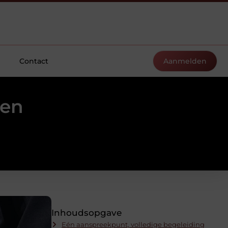
Contact
Aanmelden
ken
Inhoudsopgave
Eén aanspreekpunt, volledige begeleiding