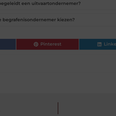
egeleidt een uitvaartondernemer?
te begrafenisondernemer kiezen?
Pinterest
Link
s