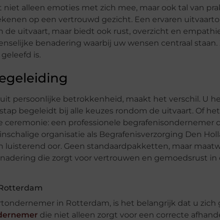
 niet alleen emoties met zich mee, maar ook tal van pra
 rekenen op een vertrouwd gezicht. Een ervaren uitvaar
n de uitvaart, maar biedt ook rust, overzicht en empathi
nselijke benadering waarbij uw wensen centraal staan. 
geleefd is.
egeleiding
t persoonlijke betrokkenheid, maakt het verschil. U he
tap begeleidt bij alle keuzes rondom de uitvaart. Of he
de ceremonie: een professionele begrafenisondernemer
inschalige organisatie als Begrafenisverzorging Den Hol
en luisterend oor. Geen standaardpakketten, maar maat
 benadering die zorgt voor vertrouwen en gemoedsrust in
 Rotterdam
tondernemer in Rotterdam, is het belangrijk dat u zich
ndernemer
die niet alleen zorgt voor een correcte afhand