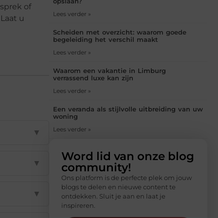
opslaan?
sprek of
Lees verder »
 Laat u
Scheiden met overzicht: waarom goede
begeleiding het verschil maakt
Lees verder »
Waarom een vakantie in Limburg
verrassend luxe kan zijn
Lees verder »
Een veranda als stijlvolle uitbreiding van uw
woning
Lees verder »
▼
Word lid van onze blog
▼
community!
Ons platform is de perfecte plek om jouw
blogs te delen en nieuwe content te
▼
ontdekken. Sluit je aan en laat je
inspireren.