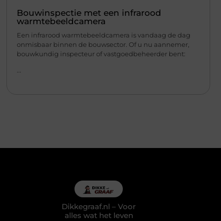
Bouwinspectie met een infrarood
warmtebeeldcamera
Een infrarood warmtebeeldcamera is vandaag de dag
onmisbaar binnen de bouwsector. Of u nu aannemer,
bouwkundig inspecteur of vastgoedbeheerder bent:
...
Dikkegraaf.nl – Voor
alles wat het leven