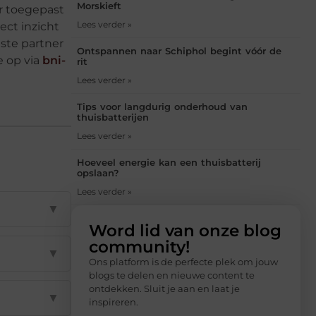
Morskieft
r toegepast
Lees verder »
ect inzicht
iste partner
Ontspannen naar Schiphol begint vóór de
e op via
bni-
rit
Lees verder »
Tips voor langdurig onderhoud van
thuisbatterijen
Lees verder »
Hoeveel energie kan een thuisbatterij
opslaan?
Lees verder »
▼
Word lid van onze blog
community!
▼
Ons platform is de perfecte plek om jouw
blogs te delen en nieuwe content te
ontdekken. Sluit je aan en laat je
▼
inspireren.