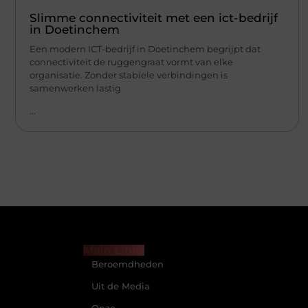
Slimme connectiviteit met een ict-bedrijf
in Doetinchem
Een modern ICT-bedrijf in Doetinchem begrijpt dat
connectiviteit de ruggengraat vormt van elke
organisatie. Zonder stabiele verbindingen is
samenwerken lastig
...
Main Links
Beroemdheden
Uit de Media