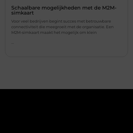
Schaalbare mogelijkheden met de M2M-
simkaart
Voor veel bedrijven begint succes met betrouwbare
connectiviteit die meegroeit met de organisatie. Een
M2M-simkaart maakt het mogelijk om klein
...