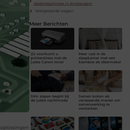
elektrotechniek in Amsterdam
Veelgestelde vragen
Meer Berichten
Zo voorkomt u
Meer rust in de
printerstress met de
slaapkamer met een
juiste Canon toner
klamboe als sfeermaker
Slim slapen begint bij
Samen koken als
de juiste nachtmode
verrassende manier om
samenwerking te
versterken
 oplossingen