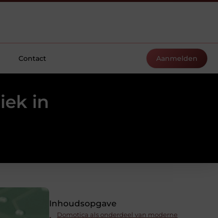
Contact
Aanmelden
iek in
Inhoudsopgave
Domotica als onderdeel van moderne