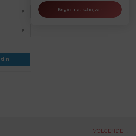
Begin met schrijven
▼
▼
edIn
VOLGENDE →