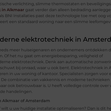
ische verlichting, slimme thermostaten en beveiligin
k in Alkmaar
gaat verder dan alleen bedrading aanlegge
 als BNI Installaties past deze technologie toe met oog vo
meert een standaard woning naar een slimme leefomgev
derne elektrotechniek in Amste
Steeds meer huiseigenaren en ondernemers ontdekken d
 Of het nu gaat om energiebesparing, veiligheid of
erne elektrotechniek. Denk aan automatische zonweri
rschuwt bij onraad, waar u ook bent. Elektrotechniek i
eren in uw woning of kantoor. Specialisten zorgen voor
ijl. De combinatie van vakkennis en moderne technieken 
ar ook betrouwbaar is. U heeft volledige controle over v
lde handelingen.
in Alkmaar of Amsterdam
ilt u uw huidige installatie optimaliseren? Dan is dit