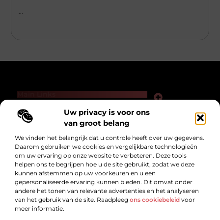
...
Main Links
Links kopen voor SEO: slimme zet of gevaarlijk spel?
Hoe kan je online geld verdienen — zonder loze beloftes of hype?
Uw privacy is voor ons
Bericht categorie
van groot belang
We vinden het belangrijk dat u controle heeft over uw gegevens.
Daarom gebruiken we cookies en vergelijkbare technologieën
om uw ervaring op onze website te verbeteren. Deze tools
helpen ons te begrijpen hoe u de site gebruikt, zodat we deze
kunnen afstemmen op uw voorkeuren en u een
gepersonaliseerde ervaring kunnen bieden. Dit omvat onder
andere het tonen van relevante advertenties en het analyseren
Dikkegraaf.nl – Voor alles wat het leven
van het gebruik van de site. Raadpleeg
ons cookiebeleid
voor
boeiend maakt!
meer informatie.
Ontdek inspirerende verhalen, handige tips en de nieuwste trends die je