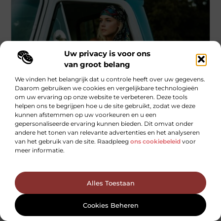
Uw privacy is voor ons
van groot belang
We vinden het belangrijk dat u controle heeft over uw gegevens.
Daarom gebruiken we cookies en vergelijkbare technologieën
om uw ervaring op onze website te verbeteren. Deze tools
Games
helpen ons te begrijpen hoe u de site gebruikt, zodat we deze
kunnen afstemmen op uw voorkeuren en u een
Waarom Rijschool Oss de Beste Keuze is voor
gepersonaliseerde ervaring kunnen bieden. Dit omvat onder
Jouw Rijopleiding
andere het tonen van relevante advertenties en het analyseren
Het kiezen van de juiste rijschool kan een groot verschil
van het gebruik van de site. Raadpleeg
ons cookiebeleid
voor
maken in hoe goed je leert autorijden en hoe veilig
meer informatie.
...
Alles Toestaan
Cookies Beheren