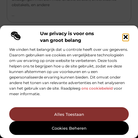
obstakels, en andere
...
Uw privacy is voor ons
van groot belang
We vinden het belangrijk dat u controle heeft over uw gegevens.
Daarom gebruiken we cookies en vergelijkbare technologieën
Main Links
om uw ervaring op onze website te verbeteren. Deze tools
helpen ons te begrijpen hoe u de site gebruikt, zodat we deze
Links kopen voor SEO: slimme zet of gevaarlijk spel?
Hoe kan je online geld verdienen — zonder loze beloftes of hype?
kunnen afstemmen op uw voorkeuren en u een
Bericht categorie
gepersonaliseerde ervaring kunnen bieden. Dit omvat onder
andere het tonen van relevante advertenties en het analyseren
van het gebruik van de site. Raadpleeg
ons cookiebeleid
voor
meer informatie.
Alles Toestaan
Dikkegraaf.nl – Voor alles wat het leven
Cookies Beheren
boeiend maakt!
Ontdek inspirerende verhalen, handige tips en de nieuwste trends die je