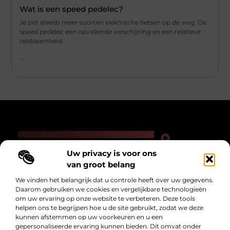
Wat is een speed pedelec?
Je ziet steeds meer soorten elektrische fietsen op de weg. De
speed pedelec een opvallende verschijning en een relatieve
zeldzaamheid.
...
Main Links
Links kopen voor SEO: slimme zet of gevaarlijk spel?
Hoe kan je online geld verdienen — zonder loze beloftes of hype?
Uw privacy is voor ons
Bericht categorie
van groot belang
We vinden het belangrijk dat u controle heeft over uw gegevens.
Daarom gebruiken we cookies en vergelijkbare technologieën
om uw ervaring op onze website te verbeteren. Deze tools
helpen ons te begrijpen hoe u de site gebruikt, zodat we deze
kunnen afstemmen op uw voorkeuren en u een
gepersonaliseerde ervaring kunnen bieden. Dit omvat onder