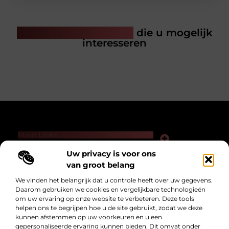
Gerelateerde artikelen
die u mogelijk
interesseren
Main Links
Links kopen voor SEO: slimme zet of gevaarlijk spel?
Hoe kan je online geld verdienen — zonder loze beloftes of hype?
Uw privacy is voor ons
Bericht categorie
van groot belang
We vinden het belangrijk dat u controle heeft over uw gegevens.
Daarom gebruiken we cookies en vergelijkbare technologieën
om uw ervaring op onze website te verbeteren. Deze tools
helpen ons te begrijpen hoe u de site gebruikt, zodat we deze
kunnen afstemmen op uw voorkeuren en u een
gepersonaliseerde ervaring kunnen bieden. Dit omvat onder