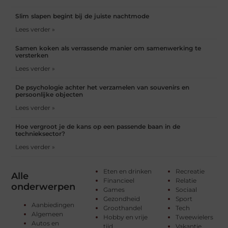
Slim slapen begint bij de juiste nachtmode
Lees verder »
Samen koken als verrassende manier om samenwerking te
versterken
Lees verder »
De psychologie achter het verzamelen van souvenirs en
persoonlijke objecten
Lees verder »
Hoe vergroot je de kans op een passende baan in de
technieksector?
Lees verder »
Eten en drinken
Recreatie
Alle
Financieel
Relatie
onderwerpen
Games
Sociaal
Gezondheid
Sport
Aanbiedingen
Groothandel
Tech
Algemeen
Hobby en vrije
Tweewielers
Autos en
tijd
Vakantie