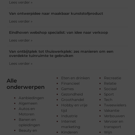
Lees verder »
Van ontwerpidee naar maakbaar kunststofproduct
Lees verder »
Eindhoven webshop specialist: van idee naar verkoop
Lees verder »
Van ontbijtplek tot thuiswerkplek: zes manieren om een
overdekte tuinruimte te gebruiken
Lees verder »
Eten en drinken
Recreatie
Alle
Financieel
Relatie
onderwerpen
Games
Sociaal
Gezondheid
Sport
Aanbiedingen
Groothandel
Tech
Algemeen
Hobby en vrije
Tweewielers
Autos en
tijd
Vakantie
Motoren
Industrie
Verbouwen
Banen en
Internet
Vervoer en
opleidingen
marketing
transport
Beauty en
Kinderen
Wijn