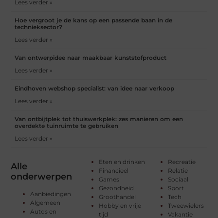
Lees verder »
Hoe vergroot je de kans op een passende baan in de
technieksector?
Lees verder »
Van ontwerpidee naar maakbaar kunststofproduct
Lees verder »
Eindhoven webshop specialist: van idee naar verkoop
Lees verder »
Van ontbijtplek tot thuiswerkplek: zes manieren om een
overdekte tuinruimte te gebruiken
Lees verder »
Eten en drinken
Recreatie
Alle
Financieel
Relatie
onderwerpen
Games
Sociaal
Gezondheid
Sport
Aanbiedingen
Groothandel
Tech
Algemeen
Hobby en vrije
Tweewielers
Autos en
tijd
Vakantie