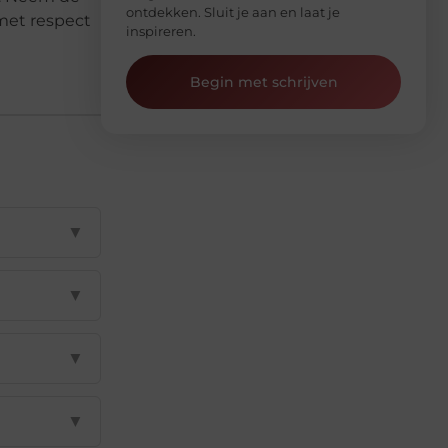
ontdekken. Sluit je aan en laat je
 met respect
inspireren.
Begin met schrijven
▼
▼
▼
▼