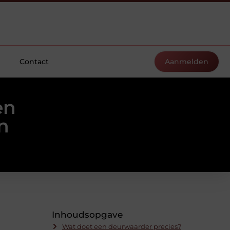
Contact
Aanmelden
en
n
Inhoudsopgave
Wat doet een deurwaarder precies?