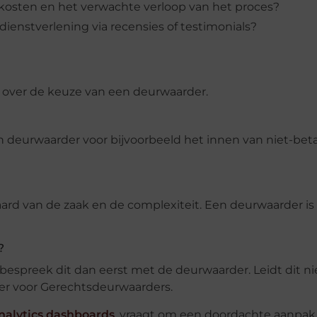
kosten en het verwachte verloop van het proces?
enstverlening via recensies of testimonials?
over de keuze van een deurwaarder.
n deurwaarder voor bijvoorbeeld het innen van niet-bet
ard van de zaak en de complexiteit. Een deurwaarder is 
?
spreek dit dan eerst met de deurwaarder. Leidt dit ni
mer voor Gerechtsdeurwaarders.
nalytics dashboards
. vraagt om een doordachte aanpa