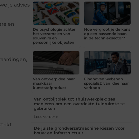
we je advies
ere en
De psychologie achter
Hoe vergroot je de kans
het verzamelen van
op een passende baan
souvenirs en
in de technieksector?
persoonlijke objecten
vaardingen,
Van ontwerpidee naar
Eindhoven webshop
maakbaar
specialist: van idee naar
kunststofproduct
verkoop
Van ontbijtplek tot thuiswerkplek: zes
manieren om een overdekte tuinruimte te
gebruiken
Lees verder »
trikt
De juiste grondverzetmachine kiezen voor
bouw en infrastructuur