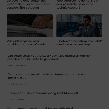
De psychologie achter het
Hoe vergroot je de kans op
verzamelen van souvenirs en
een passende baan in de
persoonlijke objecten
technieksector?
Van ontwerpidee naar
Eindhoven webshop specialist:
maakbaar kunststofproduct
van idee naar verkoop
Van ontbijtplek tot thuiswerkplek: zes manieren om een
overdekte tuinruimte te gebruiken
Lees verder »
De juiste grondverzetmachine kiezen voor bouw en
infrastructuur
Lees verder »
Creëer een unieke woonbeleving met Morskieft
Lees verder »
Ontspannen naar Schiphol begint vóór de rit