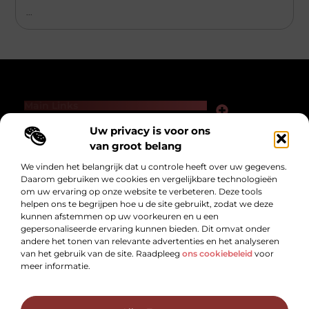
...
Main Links
Links kopen voor SEO: slimme zet of gevaarlijk spel?
Hoe kan je online geld verdienen — zonder loze beloftes of hype?
Uw privacy is voor ons
Bericht categorie
van groot belang
We vinden het belangrijk dat u controle heeft over uw gegevens.
Daarom gebruiken we cookies en vergelijkbare technologieën
om uw ervaring op onze website te verbeteren. Deze tools
helpen ons te begrijpen hoe u de site gebruikt, zodat we deze
kunnen afstemmen op uw voorkeuren en u een
gepersonaliseerde ervaring kunnen bieden. Dit omvat onder
andere het tonen van relevante advertenties en het analyseren
van het gebruik van de site. Raadpleeg
ons cookiebeleid
voor
Dikkegraaf.nl – Voor alles wat het leven
meer informatie.
boeiend maakt!
Ontdek inspirerende verhalen, handige tips en de nieuwste trends die je
dagelijks blijven verrassen.