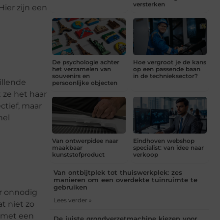
versterken
Hier zijn een
De psychologie achter
Hoe vergroot je de kans
het verzamelen van
op een passende baan
souvenirs en
in de technieksector?
illende
persoonlijke objecten
 ze het haar
ctief, maar
nel
Van ontwerpidee naar
Eindhoven webshop
maakbaar
specialist: van idee naar
kunststofproduct
verkoop
Van ontbijtplek tot thuiswerkplek: zes
manieren om een overdekte tuinruimte te
gebruiken
ar onnodig
Lees verder »
t niet zo
g met een
De juiste grondverzetmachine kiezen voor