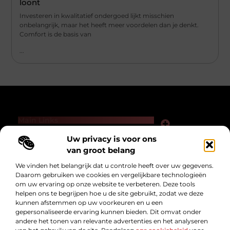
loont
Investeren in kwalitatief ondergoed lijkt misschien
onbelangrijk, maar het heeft meer voordelen dan je denkt.
Comfort is de basis van
...
Main Links
Links kopen voor SEO: slimme zet of gevaarlijk spel?
Hoe kan je online geld verdienen — zonder loze beloftes of hype?
Uw privacy is voor ons
Bericht categorie
van groot belang
We vinden het belangrijk dat u controle heeft over uw gegevens.
Daarom gebruiken we cookies en vergelijkbare technologieën
om uw ervaring op onze website te verbeteren. Deze tools
helpen ons te begrijpen hoe u de site gebruikt, zodat we deze
kunnen afstemmen op uw voorkeuren en u een
gepersonaliseerde ervaring kunnen bieden. Dit omvat onder
andere het tonen van relevante advertenties en het analyseren