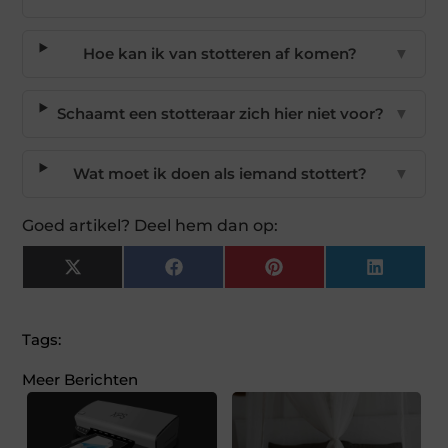
Hoe kan ik van stotteren af komen?
▼
Schaamt een stotteraar zich hier niet voor?
▼
Wat moet ik doen als iemand stottert?
▼
Goed artikel? Deel hem dan op:
X
Facebook
Pinterest
LinkedI
(Twitter)
Tags:
Meer Berichten