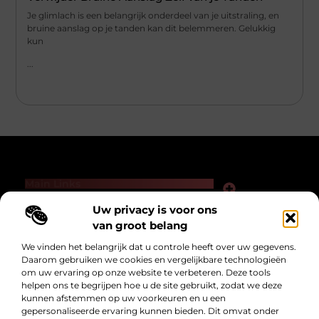
Je glimlach is een belangrijk onderdeel van je uitstraling, en
bruine aanslag op je tanden kan dit belemmeren. Gelukkig
kun
...
Main Links
Links kopen voor SEO: slimme zet of gevaarlijk spel?
Hoe kan je online geld verdienen — zonder loze beloftes of hype?
Uw privacy is voor ons
Bericht categorie
van groot belang
We vinden het belangrijk dat u controle heeft over uw gegevens.
Daarom gebruiken we cookies en vergelijkbare technologieën
om uw ervaring op onze website te verbeteren. Deze tools
helpen ons te begrijpen hoe u de site gebruikt, zodat we deze
kunnen afstemmen op uw voorkeuren en u een
gepersonaliseerde ervaring kunnen bieden. Dit omvat onder