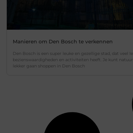
Manieren om Den Bosch te verkennen
Den Bosch is een super leuke en gezellige stad, dat veel l
bezienswaardigheden en activiteiten heeft. Je kunt natuurl
lekker gaan shoppen in Den Bosch