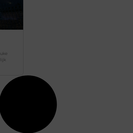
euke
ijk