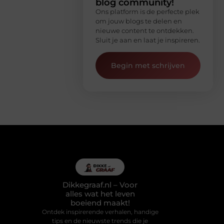
blog community!
Ons platform is de perfecte plek
om jouw blogs te delen en
nieuwe content te ontdekken.
Sluit je aan en laat je inspireren.
Begin met schrijven
Dikkegraaf.nl – Voor
alles wat het leven
boeiend maakt!
Ontdek inspirerende verhalen, handige
tips en de nieuwste trends die je