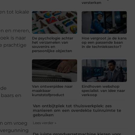
versterken
n tot lokale
en en meren,
oek is naar
De psychologie achter
Hoe vergroot je de kans
het verzamelen van
op een passende baan
e prachtige
souvenirs en
in de technieksector?
persoonlijke objecten
Van ontwerpidee naar
Eindhoven webshop
 de
maakbaar
specialist: van idee naar
kunststofproduct
verkoop
 baars en
Van ontbijtplek tot thuiswerkplek: zes
manieren om een overdekte tuinruimte te
gebruiken
ijn om vroeg
Lees verder »
isvergunning
De juiste grondverzetmachine kiezen voor