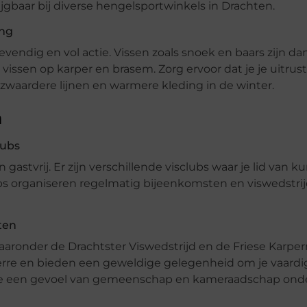
rijgbaar bij diverse hengelsportwinkels in Drachten.
ing
vendig en vol actie. Vissen zoals snoek en baars zijn da
vissen op karper en brasem. Zorg ervoor dat je je uitrus
 zwaardere lijnen en warmere kleding in de winter.
n
lubs
stvrij. Er zijn verschillende visclubs waar je lid van k
bs organiseren regelmatig bijeenkomsten en viswedstrij
ten
 waaronder de Drachtster Viswedstrijd en de Friese Karpe
rre en bieden een geweldige gelegenheid om je vaard
n ze een gevoel van gemeenschap en kameraadschap ond