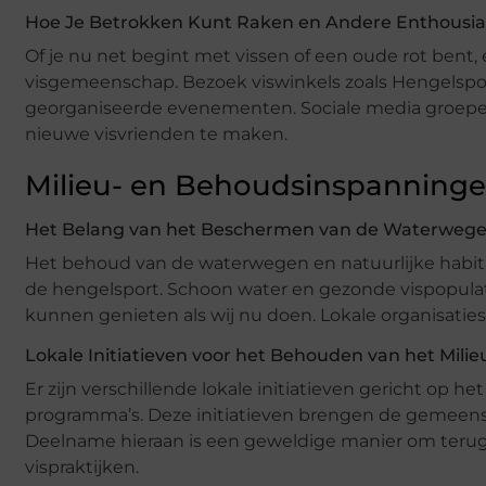
Hoe Je Betrokken Kunt Raken en Andere Enthousi
Of je nu net begint met vissen of een oude rot bent, 
visgemeenschap. Bezoek viswinkels zoals Hengelspor
georganiseerde evenementen. Sociale media groepen 
nieuwe visvrienden te maken.
Milieu- en Behoudsinspanning
Het Belang van het Beschermen van de Waterwegen
Het behoud van de waterwegen en natuurlijke habita
de hengelsport. Schoon water en gezonde vispopulat
kunnen genieten als wij nu doen. Lokale organisa
Lokale Initiatieven voor het Behouden van het Milie
Er zijn verschillende lokale initiatieven gericht op 
programma’s. Deze initiatieven brengen de gemeen
Deelname hieraan is een geweldige manier om terug
vispraktijken.