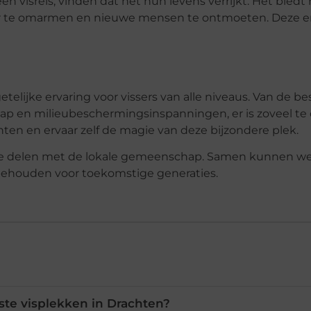
n visreis, vinden dat het hun levens verrijkt. Het biedt
uur te omarmen en nieuwe mensen te ontmoeten. Deze e
elijke ervaring voor vissers van alle niveaus. Van de be
ap en milieubeschermingsinspanningen, er is zoveel te
ten en ervaar zelf de magie van deze bijzondere plek.
n te delen met de lokale gemeenschap. Samen kunnen w
behouden voor toekomstige generaties.
ste visplekken in Drachten?