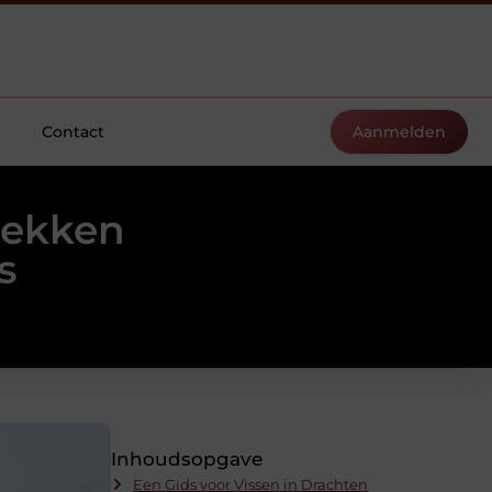
Contact
Aanmelden
dekken
s
Inhoudsopgave
Een Gids voor Vissen in Drachten