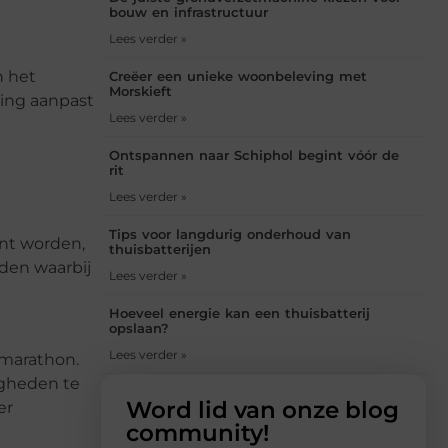
bouw en infrastructuur
Lees verder »
n het
Creëer een unieke woonbeleving met
Morskieft
ting aanpast
Lees verder »
Ontspannen naar Schiphol begint vóór de
rit
Lees verder »
Tips voor langdurig onderhoud van
unt worden,
thuisbatterijen
den waarbij
Lees verder »
Hoeveel energie kan een thuisbatterij
opslaan?
Lees verder »
rmarathon.
igheden te
Word lid van onze blog
er
community!