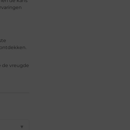
 hen de kans
rvaringen
ste
 ontdekken.
e de vreugde
▼