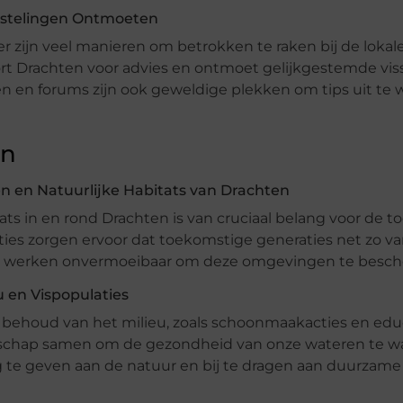
astelingen Ontmoeten
er zijn veel manieren om betrokken te raken bij de lokal
t Drachten voor advies en ontmoet gelijkgestemde viss
en forums zijn ook geweldige plekken om tips uit te 
en
 en Natuurlijke Habitats van Drachten
ts in en rond Drachten is van cruciaal belang voor de 
ies zorgen ervoor dat toekomstige generaties net zo va
ties werken onvermoeibaar om deze omgevingen te besc
u en Vispopulaties
het behoud van het milieu, zoals schoonmaakacties en ed
schap samen om de gezondheid van onze wateren te w
 te geven aan de natuur en bij te dragen aan duurzame