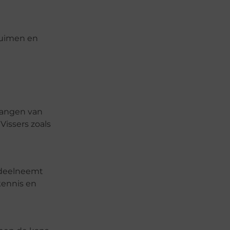
 ruimen en
 vangen van
Vissers zoals
 deelneemt
kennis en