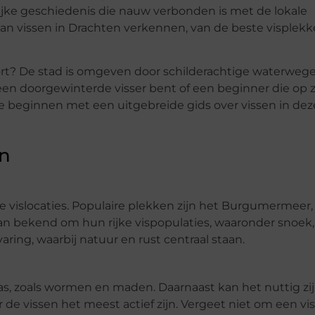
rijke geschiedenis die nauw verbonden is met de lokale
an vissen in Drachten verkennen, van de beste visplekke
ort? De stad is omgeven door schilderachtige waterweg
een doorgewinterde visser bent of een beginner die op z
we beginnen met een uitgebreide gids over vissen in dez
en
e vislocaties. Populaire plekken zijn het Burgumermeer,
an bekend om hun rijke vispopulaties, waaronder snoek,
varing, waarbij natuur en rust centraal staan.
 aas, zoals wormen en maden. Daarnaast kan het nuttig z
r de vissen het meest actief zijn. Vergeet niet om een v