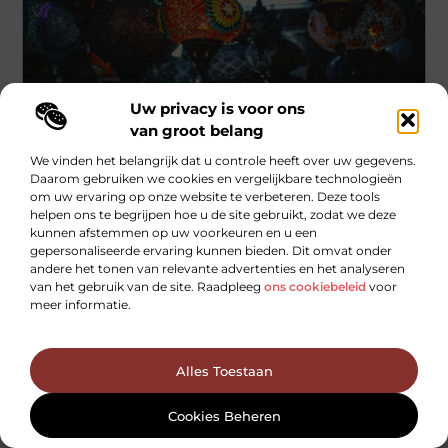
Uw privacy is voor ons
van groot belang
Winkelen
We vinden het belangrijk dat u controle heeft over uw gegevens.
Ontdek de lampenwinkel in Heerenveen voor
Daarom gebruiken we cookies en vergelijkbare technologieën
alle woonverlichting
om uw ervaring op onze website te verbeteren. Deze tools
helpen ons te begrijpen hoe u de site gebruikt, zodat we deze
Goede verlichting is een cruciaal aspect van interieurontwerp.
kunnen afstemmen op uw voorkeuren en u een
Of je nu een nieuw huis inricht of je huidige woning opfrist,
gepersonaliseerde ervaring kunnen bieden. Dit omvat onder
...
andere het tonen van relevante advertenties en het analyseren
van het gebruik van de site. Raadpleeg
ons cookiebeleid
voor
meer informatie.
Alles Toestaan
Cookies Beheren