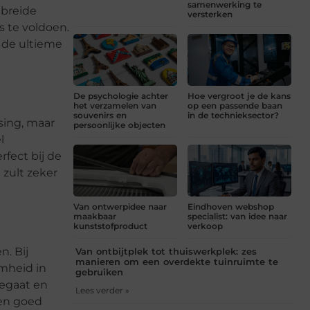
samenwerking te
ebreide
versterken
s te voldoen.
 de ultieme
De psychologie achter
Hoe vergroot je de kans
het verzamelen van
op een passende baan
souvenirs en
in de technieksector?
sing, maar
persoonlijke objecten
l
rfect bij de
 zult zeker
Van ontwerpidee naar
Eindhoven webshop
maakbaar
specialist: van idee naar
kunststofproduct
verkoop
n. Bij
Van ontbijtplek tot thuiswerkplek: zes
manieren om een overdekte tuinruimte te
mheid in
gebruiken
eegaat en
Lees verder »
gen goed