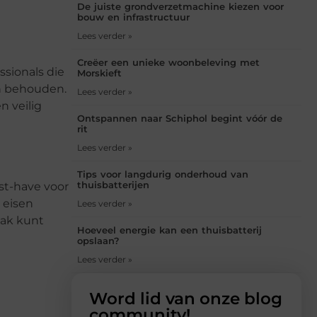
De juiste grondverzetmachine kiezen voor
bouw en infrastructuur
Lees verder »
Creëer een unieke woonbeleving met
essionals die
Morskieft
en behouden.
Lees verder »
 veilig
Ontspannen naar Schiphol begint vóór de
rit
Lees verder »
Tips voor langdurig onderhoud van
thuisbatterijen
st-have voor
 eisen
Lees verder »
mak kunt
Hoeveel energie kan een thuisbatterij
opslaan?
Lees verder »
Word lid van onze blog
community!