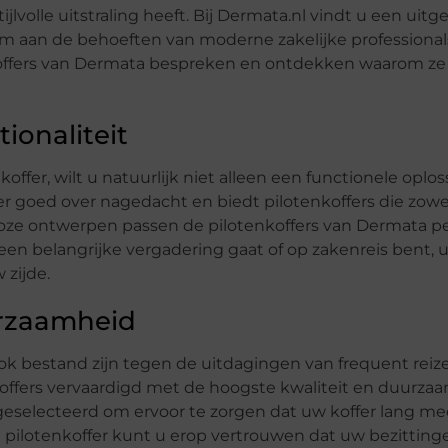
jlvolle uitstraling heeft. Bij Dermata.nl vindt u een uitg
om aan de behoeften van moderne zakelijke professional
nkoffers van Dermata bespreken en ontdekken waarom ze
ionaliteit
fer, wilt u natuurlijk niet alleen een functionele oplos
er goed over nagedacht en biedt pilotenkoffers die zowe
dloze ontwerpen passen de pilotenkoffers van Dermata pe
r een belangrijke vergadering gaat of op zakenreis bent, u
zijde.
urzaamheid
 ook bestand zijn tegen de uitdagingen van frequent reize
offers vervaardigd met de hoogste kwaliteit en duurzaa
 geselecteerd om ervoor te zorgen dat uw koffer lang m
a pilotenkoffer kunt u erop vertrouwen dat uw bezittin