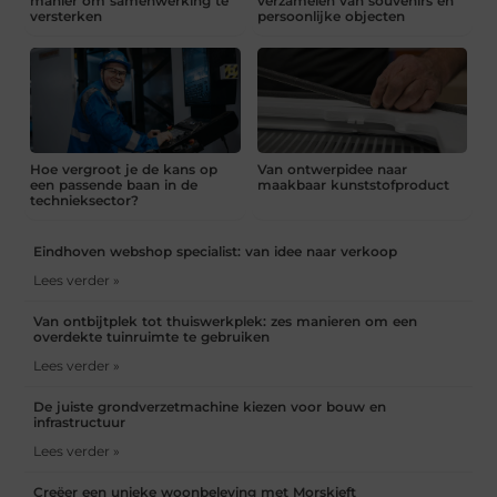
manier om samenwerking te
verzamelen van souvenirs en
versterken
persoonlijke objecten
Hoe vergroot je de kans op
Van ontwerpidee naar
een passende baan in de
maakbaar kunststofproduct
technieksector?
Eindhoven webshop specialist: van idee naar verkoop
Lees verder »
Van ontbijtplek tot thuiswerkplek: zes manieren om een
overdekte tuinruimte te gebruiken
Lees verder »
De juiste grondverzetmachine kiezen voor bouw en
infrastructuur
Lees verder »
Creëer een unieke woonbeleving met Morskieft