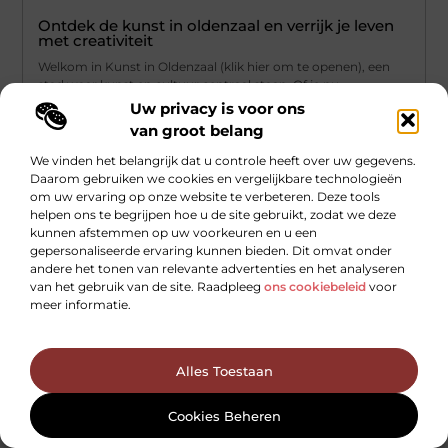
Ontdek de kunst in oldenzaal en verrijk je leven
met creativiteit
Welkom in Kunst in Oldenzaal (klik hier om te openen), een
stad waar kunst en cultuur centraal staan. Of je nu
Uw privacy is voor ons
...
van groot belang
We vinden het belangrijk dat u controle heeft over uw gegevens.
Daarom gebruiken we cookies en vergelijkbare technologieën
om uw ervaring op onze website te verbeteren. Deze tools
helpen ons te begrijpen hoe u de site gebruikt, zodat we deze
kunnen afstemmen op uw voorkeuren en u een
gepersonaliseerde ervaring kunnen bieden. Dit omvat onder
andere het tonen van relevante advertenties en het analyseren
van het gebruik van de site. Raadpleeg
ons cookiebeleid
voor
meer informatie.
Alles Toestaan
Cookies Beheren
Winkelen