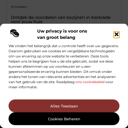
Winkelen
Ontdek de voordelen van kozijnen in Kerkrade
voor jouw huis
Als je een huis bezit in Kerkrade, weet je hoe belangrijk het is
Uw privacy is voor ons
om je woning in topconditie te houden.
van groot belang
...
We vinden het belangrijk dat u controle heeft over uw gegevens.
Daarom gebruiken we cookies en vergelijkbare technologieën
om uw ervaring op onze website te verbeteren. Deze tools
helpen ons te begrijpen hoe u de site gebruikt, zodat we deze
kunnen afstemmen op uw voorkeuren en u een
gepersonaliseerde ervaring kunnen bieden. Dit omvat onder
andere het tonen van relevante advertenties en het analyseren
van het gebruik van de site. Raadpleeg
ons cookiebeleid
voor
meer informatie.
Main Links
Links kopen voor SEO: slimme zet of gevaarlijk spel?
Hoe kan je online geld verdienen — zonder loze beloftes of hype?
Alles Toestaan
Bericht categorie
Cookies Beheren