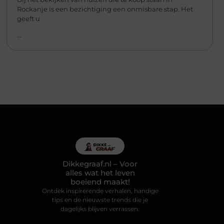
Rockanje is een bezichtiging een onmisbare stap. Het
geeft u
...
Dikkegraaf.nl – Voor
alles wat het leven
boeiend maakt!
Ontdek inspirerende verhalen, handige
tips en de nieuwste trends die je
dagelijks blijven verrassen.