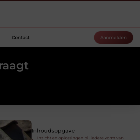
Contact
Aanmelden
raagt
Inhoudsopgave
Inzicht en oplossingen bij iedere vorm van