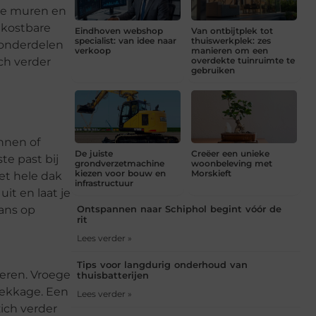
gde muren en
 kostbare
Eindhoven webshop
Van ontbijtplek tot
specialist: van idee naar
thuiswerkplek: zes
 onderdelen
verkoop
manieren om een
ich verder
overdekte tuinruimte te
gebruiken
nnen of
De juiste
Creëer een unieke
te past bij
grondverzetmachine
woonbeleving met
kiezen voor bouw en
Morskieft
het hele dak
infrastructuur
it en laat je
kans op
Ontspannen naar Schiphol begint vóór de
rit
Lees verder »
Tips voor langdurig onderhoud van
deren. Vroege
thuisbatterijen
lekkage. Een
Lees verder »
ich verder