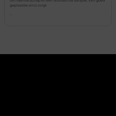
om vakmanschap en een doordachte aanpak. Een goed
geplaatste airco zorgt
...