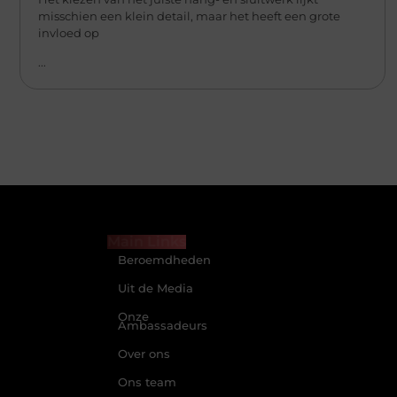
misschien een klein detail, maar het heeft een grote
invloed op
...
Main Links
Beroemdheden
Uit de Media
Onze
Ambassadeurs
Over ons
Ons team