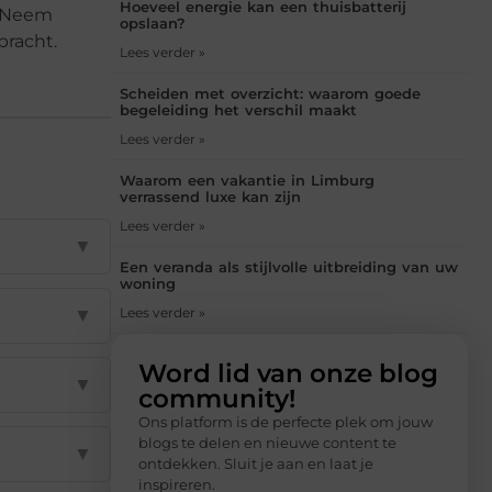
Hoeveel energie kan een thuisbatterij
. Neem
opslaan?
bracht.
Lees verder »
Scheiden met overzicht: waarom goede
begeleiding het verschil maakt
Lees verder »
Waarom een vakantie in Limburg
verrassend luxe kan zijn
Lees verder »
▼
Een veranda als stijlvolle uitbreiding van uw
woning
▼
Lees verder »
Word lid van onze blog
▼
community!
Ons platform is de perfecte plek om jouw
blogs te delen en nieuwe content te
▼
ontdekken. Sluit je aan en laat je
inspireren.