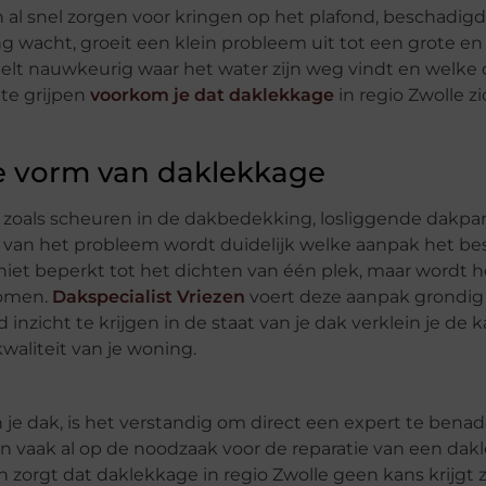
n al snel zorgen voor kringen op het plafond, beschadi
g wacht, groeit een klein probleem uit tot een grote en
eelt nauwkeurig waar het water zijn weg vindt en welke
 te grijpen
voorkom je dat daklekkage
in regio Zwolle z
re vorm van daklekkage
 zoals scheuren in de dakbedekking, losliggende dakpa
 van het probleem wordt duidelijk welke aanpak het bes
e niet beperkt tot het dichten van één plek, maar wordt 
komen.
Dakspecialist Vriezen
voert deze aanpak grondig u
inzicht te krijgen in de staat van je dak verklein je de 
waliteit van je woning.
 je dak, is het verstandig om direct een expert te bena
en vaak al op de noodzaak voor de reparatie van een dak
orgt dat daklekkage in regio Zwolle geen kans krijgt z