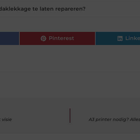
daklekkage te laten repareren?
Pinterest
Link
 visie
A3 printer nodig? All