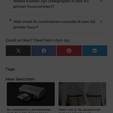
Welke kosten zijn inbegrepen in een A3
▼
printer huurcontract?
Wat moet ik controleren voordat ik een A3
▼
printer huur?
Goed artikel? Deel hem dan op:
X
Facebook
Pinterest
LinkedI
(Twitter)
Tags:
Meer Berichten
Zo voorkomt u printerstress
Meer rust in de slaapkamer