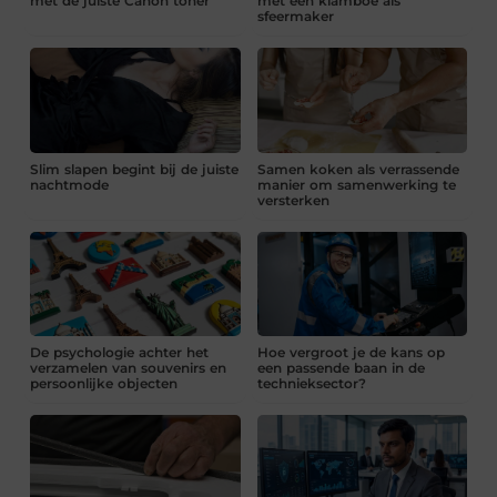
met de juiste Canon toner
met een klamboe als
sfeermaker
Slim slapen begint bij de juiste
Samen koken als verrassende
nachtmode
manier om samenwerking te
versterken
De psychologie achter het
Hoe vergroot je de kans op
verzamelen van souvenirs en
een passende baan in de
persoonlijke objecten
technieksector?