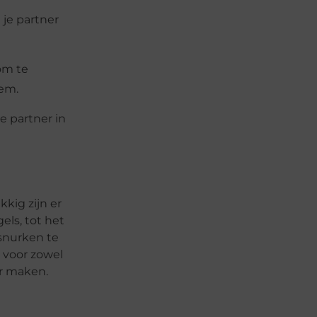
je partner
om te
eem.
 partner in
kig zijn er
els, tot het
snurken te
 voor zowel
er maken.