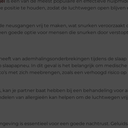
el
is een van de meest populaire en effectieve hulpmid
e positie te houden, zodat de luchtwegen open blijven 
 de neusgangen vrij te maken, wat snurken veroorzaakt 
 een goede optie voor mensen die snurken door verstop
st heeft van ademhalingsonderbrekingen tijdens de slaap 
slaapapneu. In dit geval is het belangrijk om medische 
o’s met zich meebrengen, zoals een verhoogd risico op 
, kan je partner baat hebben bij een behandeling voor al
andelen van allergieën kan helpen om de luchtwegen vri
geving is essentieel voor een goede nachtrust. Geluids