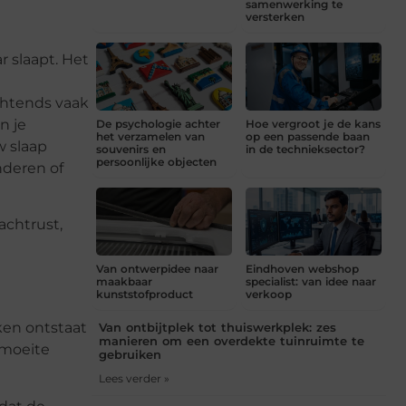
samenwerking te
versterken
 slaapt. Het
ochtends vaak
n je
De psychologie achter
Hoe vergroot je de kans
het verzamelen van
op een passende baan
w slaap
souvenirs en
in de technieksector?
persoonlijke objecten
nderen of
achtrust,
Van ontwerpidee naar
Eindhoven webshop
maakbaar
specialist: van idee naar
kunststofproduct
verkoop
ken ontstaat
Van ontbijtplek tot thuiswerkplek: zes
manieren om een overdekte tuinruimte te
 moeite
gebruiken
Lees verder »