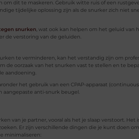
n om dit te maskeren. Gebruik witte ruis of een rustgev
e tijdelijke oplossing zijn als de snurker zich niet sne
tegen snurken
, wat ook kan helpen om het geluid van 
er de verstoring van de geluiden.
urken te verminderen, kan het verstandig zijn om profe
m de oorzaak van het snurken vast te stellen en te bepa
de aandoening.
aronder het gebruik van een CPAP-apparaat (continuous 
n aangepaste anti-snurk beugel.
en van je partner, vooral als het je slaap verstoort. Het i
oeken. Er zijn verschillende dingen die je kunt doen o
e minimaliseren: