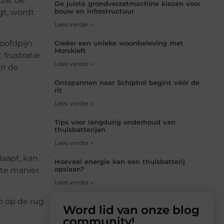
 dat de
De juiste grondverzetmachine kiezen voor
bouw en infrastructuur
gt, wordt
Lees verder »
oofdpijn.
Creëer een unieke woonbeleving met
Morskieft
frustratie
Lees verder »
en de
Ontspannen naar Schiphol begint vóór de
rit
Lees verder »
Tips voor langdurig onderhoud van
thuisbatterijen
Lees verder »
laapt, kan
Hoeveel energie kan een thuisbatterij
opslaan?
ste manier
Lees verder »
m op de rug
Word lid van onze blog
community!