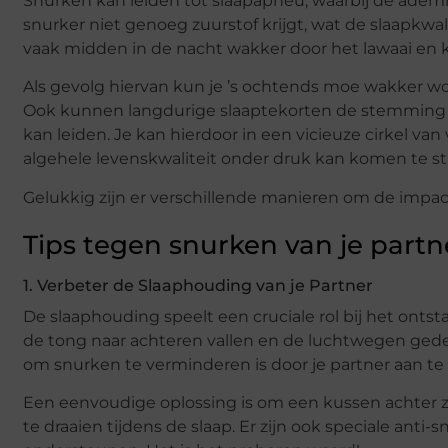
Snurken kan leiden tot slaapapneu, waarbij de ademh
snurker niet genoeg zuurstof krijgt, wat de slaapkwali
vaak midden in de nacht wakker door het lawaai en ka
Als gevolg hiervan kun je ’s ochtends moe wakker wo
Ook kunnen langdurige slaaptekorten de stemming en
kan leiden. Je kan hierdoor in een vicieuze cirkel va
algehele levenskwaliteit onder druk kan komen te st
Gelukkig zijn er verschillende manieren om de impac
Tips tegen snurken van je partn
1. Verbeter de Slaaphouding van je Partner
De slaaphouding speelt een cruciale rol bij het ontst
de tong naar achteren vallen en de luchtwegen gedee
om snurken te verminderen is door je partner aan te 
Een eenvoudige oplossing is om een kussen achter zij
te draaien tijdens de slaap. Er zijn ook speciale ant