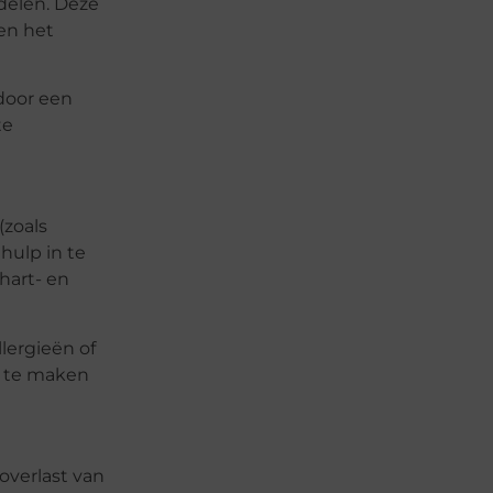
delen. Deze
en het
door een
te
(zoals
hulp in te
hart- en
lergieën of
j te maken
overlast van