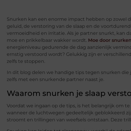
Snurken kan een enorme impact hebben op zowel de p
geluid, de verstoring van de slaap en de voortduren
vermoeidheid en irritatie. Als je partner snurkt, kan 
moe en prikkelbaar wakker wordt.
Moe door snurken
energieniveau gedurende de dag aanzienlijk verminde
ernstig verstoord wordt? Gelukkig zijn er verschill
zelfs te stoppen.
In dit blog delen we handige tips tegen snurken di
zelfs met een snurkende partner naast je.
Waarom snurken je slaap versto
Voordat we ingaan op de tips, is het belangrijk om t
wanneer de luchtwegen gedeeltelijk geblokkeerd zijn
stroomt en trillingen van weefsels ontstaan. Deze tr