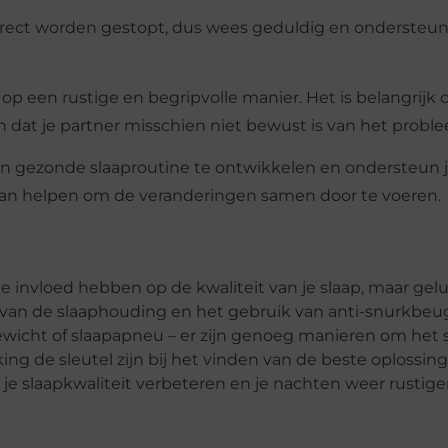
irect worden gestopt, dus wees geduldig en ondersteun 
 een rustige en begripvolle manier. Het is belangrijk 
 en dat je partner misschien niet bewust is van het probl
 gezonde slaaproutine te ontwikkelen en ondersteun je
kan helpen om de veranderingen samen door te voeren.
 invloed hebben op de kwaliteit van je slaap, maar geluk
 van de slaaphouding en het gebruik van anti-snurkbeug
wicht of slaapapneu – er zijn genoeg manieren om het 
g de sleutel zijn bij het vinden van de beste oplossing
je je slaapkwaliteit verbeteren en je nachten weer rustig