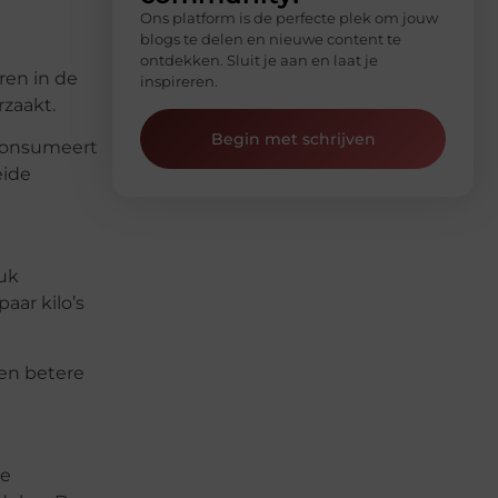
Ons platform is de perfecte plek om jouw
blogs te delen en nieuwe content te
ontdekken. Sluit je aan en laat je
ren in de
inspireren.
zaakt.
Begin met schrijven
e consumeert
eide
ruk
aar kilo’s
en betere
te