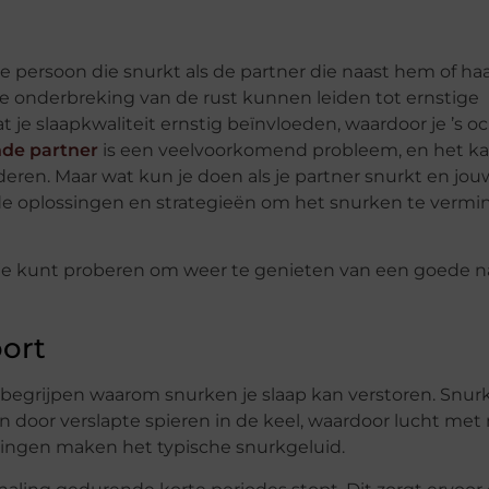
ersoon die snurkt als de partner die naast hem of haar
de onderbreking van de rust kunnen leiden tot ernstige
dat je slaapkwaliteit ernstig beïnvloeden, waardoor je ’s 
de partner
is een veelvoorkomend probleem, en het ka
ren. Maar wat kun je doen als je partner snurkt en jou
ende oplossingen en strategieën om het snurken te vermi
e je kunt proberen om weer te genieten van een goede n
ort
e begrijpen waarom snurken je slaap kan verstoren. Snur
 door verslapte spieren in de keel, waardoor lucht met
illingen maken het typische snurkgeluid.