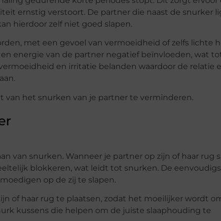
aling gedurende korte periodes stopt. Dit zorgt ervoor
teit ernstig verstoort. De partner die naast de snurker li
n hierdoor zelf niet goed slapen.
rden, met een gevoel van vermoeidheid of zelfs lichte h
 energie van de partner negatief beïnvloeden, wat tot 
n vermoeidheid en irritatie belanden waardoor de relatie 
aan.
t van het snurken van je partner te verminderen.
er
aan van snurken. Wanneer je partner op zijn of haar rug s
ltelijk blokkeren, wat leidt tot snurken. De eenvoudig
moedigen op de zij te slapen.
n of haar rug te plaatsen, zodat het moeilijker wordt o
i-snurk kussens die helpen om de juiste slaaphouding te