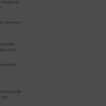
end geluid
l
het snurken
ssionele
len of er
positive
s belangrijk
m het