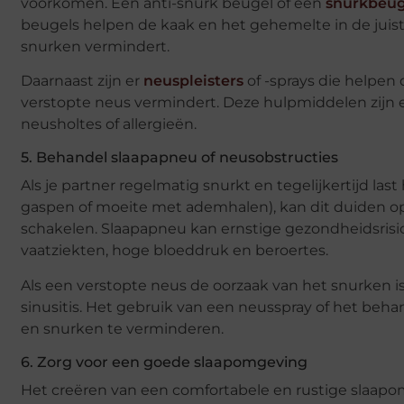
voorkomen. Een anti-snurk beugel of een
snurkbeug
beugels helpen de kaak en het gehemelte in de juist
snurken vermindert.
Daarnaast zijn er
neuspleisters
of -sprays die helpen
verstopte neus vermindert. Deze hulpmiddelen zijn
neusholtes of allergieën.
5. Behandel slaapapneu of neusobstructies
Als je partner regelmatig snurkt en tegelijkertijd la
gaspen of moeite met ademhalen), kan dit duiden op 
schakelen. Slaapapneu kan ernstige gezondheidsrisic
vaatziekten, hoge bloeddruk en beroertes.
Als een verstopte neus de oorzaak van het snurken is
sinusitis. Het gebruik van een neusspray of het beh
en snurken te verminderen.
6. Zorg voor een goede slaapomgeving
Het creëren van een comfortabele en rustige slaapom