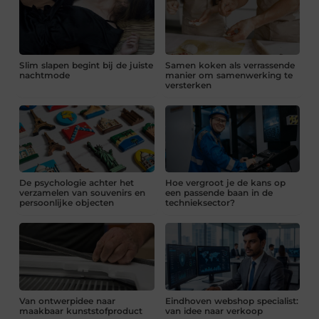
Slim slapen begint bij de juiste
Samen koken als verrassende
nachtmode
manier om samenwerking te
versterken
De psychologie achter het
Hoe vergroot je de kans op
verzamelen van souvenirs en
een passende baan in de
persoonlijke objecten
technieksector?
Van ontwerpidee naar
Eindhoven webshop specialist:
maakbaar kunststofproduct
van idee naar verkoop