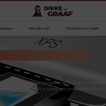
sadeurs
Wie zijn wij?
Ontmoet het team
stress met de juiste
antoor of thuis. Hij doet het gewoon, tot het moment 
terugkomen. Dan wilt u vooral een praktische oplossing
 u […]