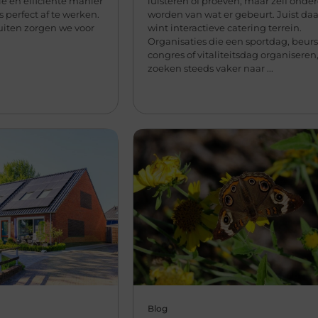
le en efficiënte manier
luisteren of proeven, maar zelf onde
perfect af te werken.
worden van wat er gebeurt. Juist d
uiten zorgen we voor
wint interactieve catering terrein.
Organisaties die een sportdag, beurs
congres of vitaliteitsdag organiseren
zoeken steeds vaker naar ...
Blog