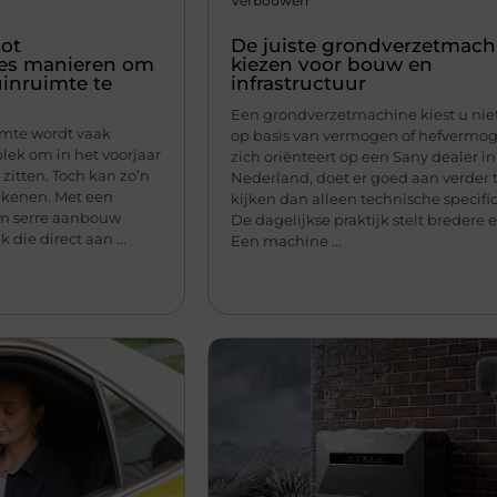
Verbouwen
tot
De juiste grondverzetmach
zes manieren om
kiezen voor bouw en
uinruimte te
infrastructuur
Een grondverzetmachine kiest u niet
imte wordt vaak
op basis van vermogen of hefvermo
plek om in het voorjaar
zich oriënteert op een Sany dealer in
zitten. Toch kan zo’n
Nederland, doet er goed aan verder 
ekenen. Met een
kijken dan alleen technische specific
m serre aanbouw
De dagelijkse praktijk stelt bredere e
 die direct aan ...
Een machine ...