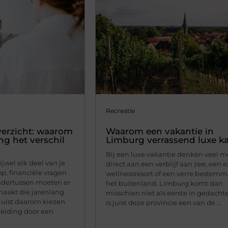
Recreatie
erzicht: waarom
Waarom een vakantie in
ng het verschil
Limburg verrassend luxe ka
Bij een luxe vakantie denken veel 
ijwel elk deel van je
direct aan een verblijf aan zee, een e
p, financiële vragen
wellnessresort of een verre bestemm
ndertussen moeten er
het buitenland. Limburg komt dan
aakt die jarenlang
misschien niet als eerste in gedacht
uist daarom kiezen
is juist deze provincie een van de ...
leiding door een