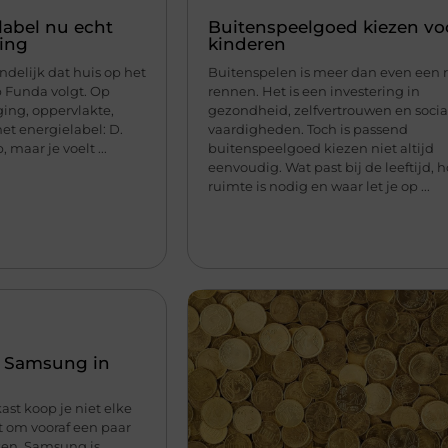
label nu echt
Buitenspeelgoed kiezen vo
ning
kinderen
indelijk dat huis op het
Buitenspelen is meer dan even een 
p Funda volgt. Op
rennen. Het is een investering in
gging, oppervlakte,
gezondheid, zelfvertrouwen en socia
het energielabel: D.
vaardigheden. Toch is passend
maar je voelt ...
buitenspeelgoed kiezen niet altijd
eenvoudig. Wat past bij de leeftijd, 
ruimte is nodig en waar let je op ...
r Samsung in
ast koop je niet elke
 om vooraf een paar
en. Samsung is