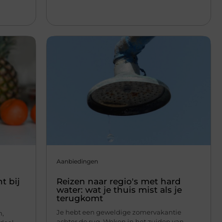
Aanbiedingen
t bij
Reizen naar regio's met hard
water: wat je thuis mist als je
terugkomt
Je hebt een geweldige zomervakantie
n,
achter de rug. Weken in het zuiden van