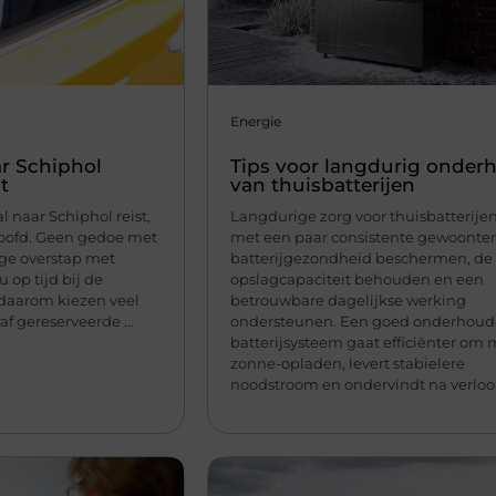
Energie
r Schiphol
Tips voor langdurig onder
t
van thuisbatterijen
 naar Schiphol reist,
Langdurige zorg voor thuisbatterije
 hoofd. Geen gedoe met
met een paar consistente gewoonten
ige overstap met
batterijgezondheid beschermen, de
 u op tijd bij de
opslagcapaciteit behouden en een
t daarom kiezen veel
betrouwbare dagelijkse werking
af gereserveerde ...
ondersteunen. Een goed onderhou
batterijsysteem gaat efficiënter om 
zonne-opladen, levert stabielere
noodstroom en ondervindt na verloop