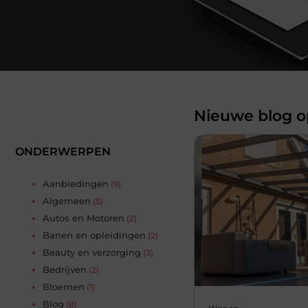
Nieuwe blog op
ONDERWERPEN
Aanbiedingen
(9)
Algemeen
(5)
Autos en Motoren
(2)
Banen en opleidingen
(2)
Beauty en verzorging
(3)
Bedrijven
(2)
Bloemen
(1)
Blog
(8)