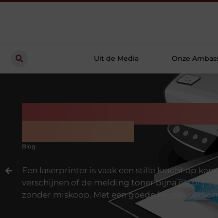
Uit de Media
Onze Ambas
Zo voorkomt u printer
Canon toner
Blog
Een laserprinter is vaak een stille kracht op k
verschijnen of de melding toner bijna op blijft 
zonder miskoop. Met een goede keuze voorkomt