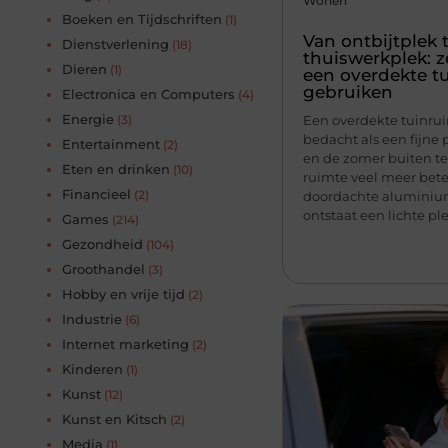
Wonen
Boeken en Tijdschriften
(1)
Van ontbijtplek 
Dienstverlening
(18)
thuiswerkplek: 
Dieren
(1)
een overdekte t
gebruiken
Electronica en Computers
(4)
Energie
(3)
Een overdekte tuinru
bedacht als een fijne 
Entertainment
(2)
en de zomer buiten te 
Eten en drinken
(10)
ruimte veel meer bet
Financieel
(2)
doordachte aluminiu
ontstaat een lichte plek
Games
(214)
Gezondheid
(104)
Groothandel
(3)
Hobby en vrije tijd
(2)
Industrie
(6)
Internet marketing
(2)
Kinderen
(1)
Kunst
(12)
Kunst en Kitsch
(2)
Media
(1)