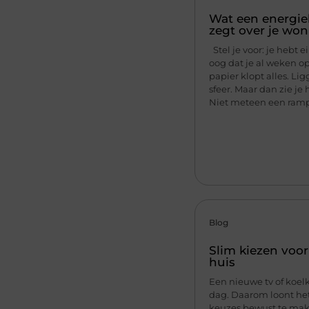
Wat een energie
zegt over je wo
Stel je voor: je hebt e
oog dat je al weken o
papier klopt alles. Li
sfeer. Maar dan zie je 
Niet meteen een ramp, 
Blog
Slim kiezen voo
huis
Een nieuwe tv of koelk
dag. Daarom loont het
keuzes bewust te mak