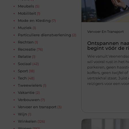
Meubels
(5)
Mobiliteit
(1)
Mode en Kleding
(7)
Muziek
(1)
Vervoer En Transport
Particuliere dienstverlening
(2)
Rechten
(1)
Ontspannen naa
begint vóór de ri
Recreatie
(76)
Wie vanuit Veenendaal
Relatie
(1)
wil vooral rust in het
Sociaal
(42)
parkeren, geen haast
Sport
(18)
koffers, geen twijfel of
vertrekhal staat. Juis
Tech
(48)
reizigers voor een voor
Tweewielers
(1)
Vakantie
(2)
Verbouwen
(7)
Vervoer en transport
(3)
Wijn
(1)
Winkelen
(126)
Wonen
(192)