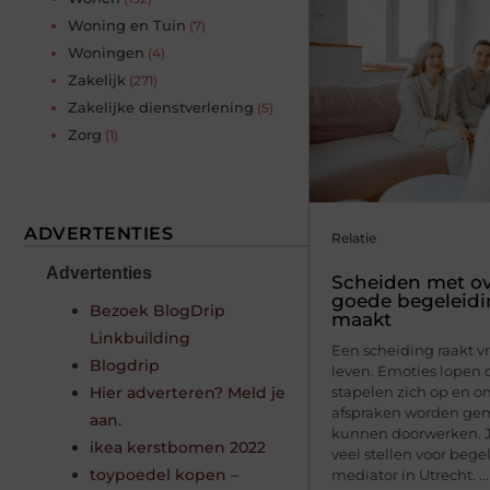
Woning en Tuin
(7)
Woningen
(4)
Zakelijk
(271)
Zakelijke dienstverlening
(5)
Zorg
(1)
ADVERTENTIES
Relatie
Advertenties
Scheiden met ov
goede begeleidi
Bezoek BlogDrip
maakt
Linkbuilding
Een scheiding raakt vr
Blogdrip
leven. Emoties lopen o
Hier adverteren? Meld je
stapelen zich op en o
afspraken worden gem
aan.
kunnen doorwerken. J
ikea kerstbomen 2022
veel stellen voor bege
toypoedel kopen –
mediator in Utrecht. ...