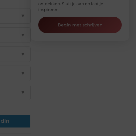
ontdekken. Sluit je aan en laat je
inspireren.
▼
Begin met schrijven
▼
▼
▼
▼
edIn