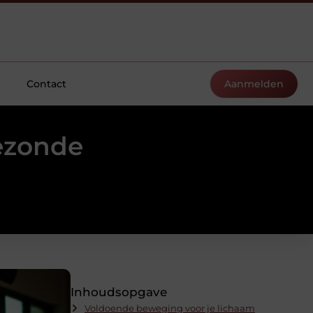
Contact
Aanmelden
ezonde
Inhoudsopgave
Voldoende beweging voor je lichaam