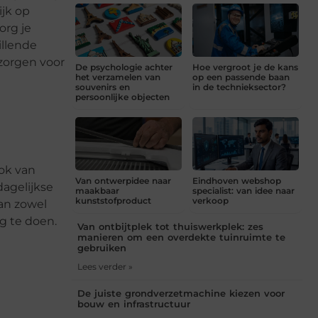
ijk op
org je
illende
 zorgen voor
De psychologie achter
Hoe vergroot je de kans
het verzamelen van
op een passende baan
souvenirs en
in de technieksector?
persoonlijke objecten
ook van
Van ontwerpidee naar
Eindhoven webshop
dagelijkse
maakbaar
specialist: van idee naar
kunststofproduct
verkoop
dan zowel
g te doen.
Van ontbijtplek tot thuiswerkplek: zes
manieren om een overdekte tuinruimte te
gebruiken
Lees verder »
De juiste grondverzetmachine kiezen voor
bouw en infrastructuur