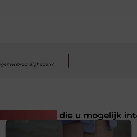
nagementvaardigheden?
rde artikelen
die u mogelijk in