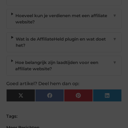
Hoeveel kun je verdienen met een affiliate
▼
website?
Wat is de AffiliateHeld plugin en wat doet
▼
het?
Hoe belangrijk zijn laadtijden voor een
▼
affiliate website?
Goed artikel? Deel hem dan op:
X
Facebook
Pinterest
LinkedI
(Twitter)
Tags:
Meer Berichten