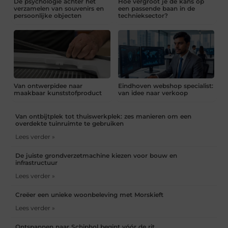
De psychologie achter het
Hoe vergroot je de kans op
verzamelen van souvenirs en
een passende baan in de
persoonlijke objecten
technieksector?
Van ontwerpidee naar
Eindhoven webshop specialist:
maakbaar kunststofproduct
van idee naar verkoop
Van ontbijtplek tot thuiswerkplek: zes manieren om een
overdekte tuinruimte te gebruiken
Lees verder »
De juiste grondverzetmachine kiezen voor bouw en
infrastructuur
Lees verder »
Creëer een unieke woonbeleving met Morskieft
Lees verder »
Ontspannen naar Schiphol begint vóór de rit