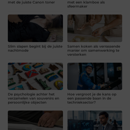
met de juiste Canon toner
met een klamboe als
sfeermaker
Slim slapen begint bij de juiste
Samen koken als verrassende
nachtmode
manier om samenwerking te
versterken
De psychologie achter het
Hoe vergroot je de kans op
verzamelen van souvenirs en
een passende baan in de
persoonlijke objecten
technieksector?